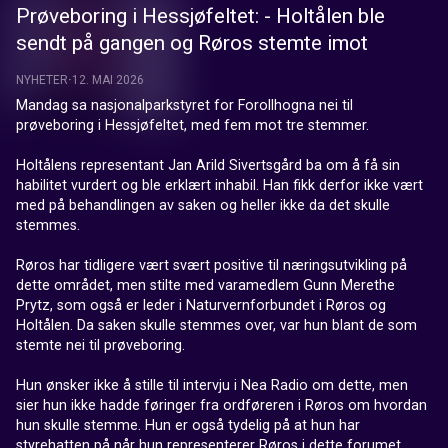
Prøveboring i Hessjøfeltet: - Holtålen ble
sendt på gangen og Røros stemte imot
NYHETER
12. MAI 2026
Mandag sa nasjonalparkstyret for Forollhogna nei til 
prøveboring i Hessjøfeltet, med fem mot tre stemmer. 

Holtålens representant Jan Arild Sivertsgård ba om å få sin 
habilitet vurdert og ble erklært inhabil. Han fikk derfor ikke vært 
med på behandlingen av saken og heller ikke da det skulle 
stemmes. 

Røros har tidligere vært svært positive til næringsutvikling på 
dette området, men stilte med varamedlem Gunn Merethe 
Prytz, som også er leder i Naturvernforbundet i Røros og 
Holtålen. Da saken skulle stemmes over, var hun blant de som 
stemte nei til prøveboring.  

Hun ønsker ikke å stille til intervju i Nea Radio om dette, men 
sier hun ikke hadde føringer fra ordføreren i Røros om hvordan 
hun skulle stemme. Hun er også tydelig på at hun har 
styrehatten på når hun representerer Røros i dette forumet. 
