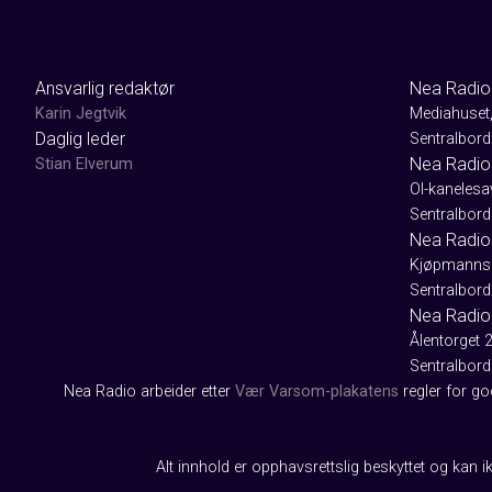
Ansvarlig redaktør
Nea Radio
Karin Jegtvik
Mediahuset
Daglig leder
Sentralbord
Nea Radio
Stian Elverum
Ol-kaneles
Sentralbord
Nea Radio 
Kjøpmanns
Sentralbord
Nea Radio
Ålentorget 
Sentralbord
Nea Radio arbeider etter
Vær Varsom-plakatens
regler for g
Alt innhold er opphavsrettslig beskyttet og kan ik