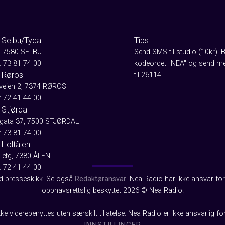
 Selbu/Tydal
Tips:
, 7580 SELBU
Send SMS til studio (10kr): 
: 73 81 74 00
kodeordet "NEA" og send me
 Røros
til 26114.
aveien 2, 7374 RØROS
: 72 41 44 00
Stjørdal
gata 37, 7500 STJØRDAL
: 73 81 74 00
 Holtålen
2.etg, 7380 ÅLEN
: 72 41 44 00
od presseskikk. Se også
Redaktøransvar
. Nea Radio har ikke ansvar for 
opphavsrettslig beskyttet 2026 © Nea Radio.
ke viderebenyttes uten særskilt tillatelse. Nea Radio er ikke ansvarlig fo