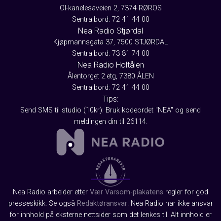
Ol-kanelesaveien 2, 7374 RØROS
Sentralbord: 72 41 44 00
Nea Radio Stjørdal
Kjøpmannsgata 37, 7500 STJØRDAL
Sentralbord: 73 81 74 00
Nea Radio Holtålen
Ålentorget 2.etg, 7380 ÅLEN
Sentralbord: 72 41 44 00
Tips:
Send SMS til studio (10kr): Bruk kodeordet "NEA" og send
meldingen din til 26114.
Nea Radio arbeider etter
Vær Varsom-plakatens
regler for god
presseskikk. Se også
Redaktøransvar
. Nea Radio har ikke ansvar
for innhold på eksterne nettsider som det lenkes til. Alt innhold er