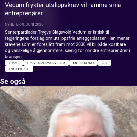
Vedum frykter utslippskrav vil ramme små
entreprenører
NYHETER
8. JUNI 2026
Senterpartileder Trygve Slagsvold Vedum er kritisk til 
regjeringens forslag om utslippsfrie anleggsplasser. Han mener 
kravene som er foreslått fram mot 2030 vil bli både kostbare 
og vanskelige å gjennomføre, særlig for mindre entreprenører i 
bransjen.
FRAME
TRYGVE SLAGSVOLD VEDUM
ENTREPRENØR
2030
ENTREPRENØR
Se også