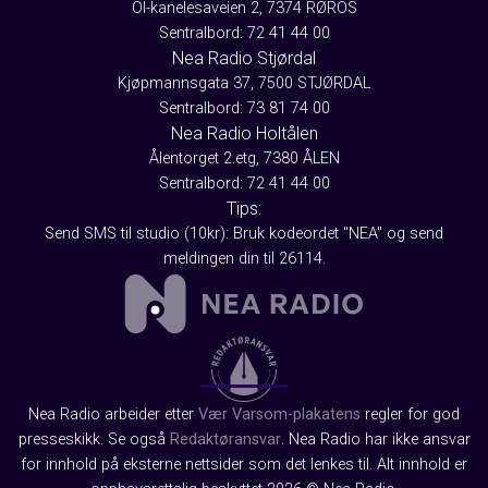
Ol-kanelesaveien 2, 7374 RØROS
Sentralbord: 72 41 44 00
Nea Radio Stjørdal
Kjøpmannsgata 37, 7500 STJØRDAL
Sentralbord: 73 81 74 00
Nea Radio Holtålen
Ålentorget 2.etg, 7380 ÅLEN
Sentralbord: 72 41 44 00
Tips:
Send SMS til studio (10kr): Bruk kodeordet "NEA" og send
meldingen din til 26114.
Nea Radio arbeider etter
Vær Varsom-plakatens
regler for god
presseskikk. Se også
Redaktøransvar
. Nea Radio har ikke ansvar
for innhold på eksterne nettsider som det lenkes til. Alt innhold er