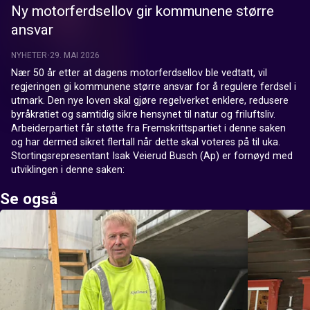
Ny motorferdsellov gir kommunene større
ansvar
NYHETER
29. MAI 2026
Nær 50 år etter at dagens motorferdsellov ble vedtatt, vil 
regjeringen gi kommunene større ansvar for å regulere ferdsel i 
utmark. Den nye loven skal gjøre regelverket enklere, redusere 
byråkratiet og samtidig sikre hensynet til natur og friluftsliv. 
Arbeiderpartiet får støtte fra Fremskrittspartiet i denne saken 
og har dermed sikret flertall når dette skal voteres på til uka. 
Stortingsrepresentant Isak Veierud Busch (Ap) er fornøyd med 
utviklingen i denne saken: 
Se også