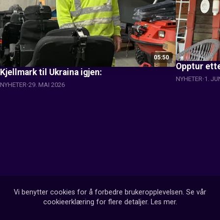
05:50
Opptur ett
Kjellmark til Ukraina igjen:
NYHETER
1. JU
NYHETER
29. MAI 2026
Vi benytter cookies for å forbedre brukeropplevelsen. Se vår
cookieerklæring for flere detaljer.
Les mer
.