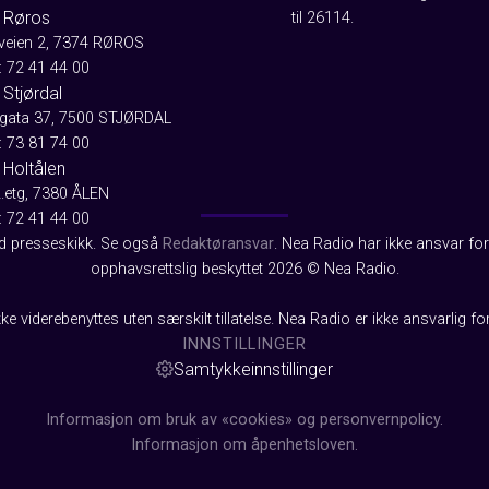
 Røros
til 26114.
aveien 2, 7374 RØROS
: 72 41 44 00
Stjørdal
gata 37, 7500 STJØRDAL
: 73 81 74 00
 Holtålen
2.etg, 7380 ÅLEN
: 72 41 44 00
od presseskikk. Se også
Redaktøransvar
. Nea Radio har ikke ansvar for 
opphavsrettslig beskyttet 2026 © Nea Radio.
ke viderebenyttes uten særskilt tillatelse. Nea Radio er ikke ansvarlig fo
INNSTILLINGER
Samtykkeinnstillinger
Informasjon om bruk av «cookies» og personvernpolicy.
Informasjon om åpenhetsloven.