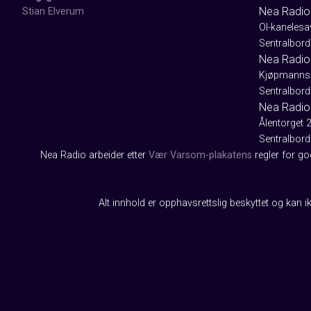
Nea Radio
Stian Elverum
Ol-kaneles
Sentralbord
Nea Radio 
Kjøpmanns
Sentralbord
Nea Radio
Ålentorget 
Sentralbord
Nea Radio arbeider etter
Vær Varsom-plakatens
regler for g
Alt innhold er opphavsrettslig beskyttet og kan ik