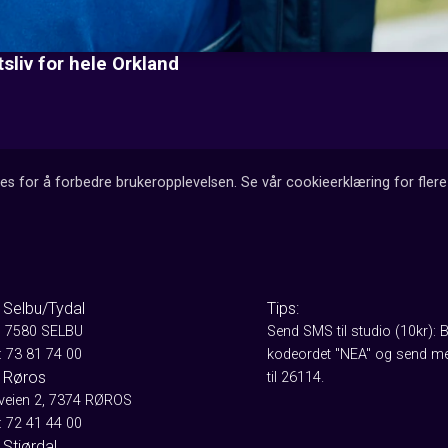
sliv for hele Orkland
es for å forbedre brukeropplevelsen. Se vår cookieerklæring for flere 
 Selbu/Tydal
Tips:
, 7580 SELBU
Send SMS til studio (10kr): 
: 73 81 74 00
kodeordet "NEA" og send me
 Røros
til 26114.
aveien 2, 7374 RØROS
: 72 41 44 00
Stjørdal