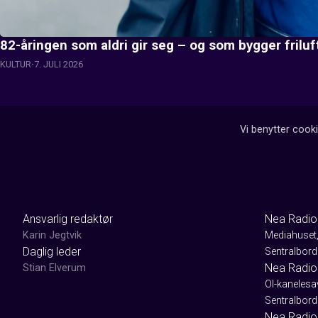
82-åringen som aldri gir seg – og som bygger friluft
KULTUR
7. JULI 2026
Vi benytter cooki
Ansvarlig redaktør
Nea Radio
Karin Jegtvik
Mediahuset
Daglig leder
Sentralbord
Nea Radio
Stian Elverum
Ol-kaneles
Sentralbord
Nea Radio 