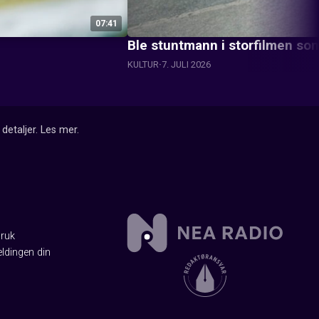
07:41
Ble stuntmann i storfilmen som
KULTUR
7. JULI 2026
detaljer.
Les mer
.
Bruk
ldingen din