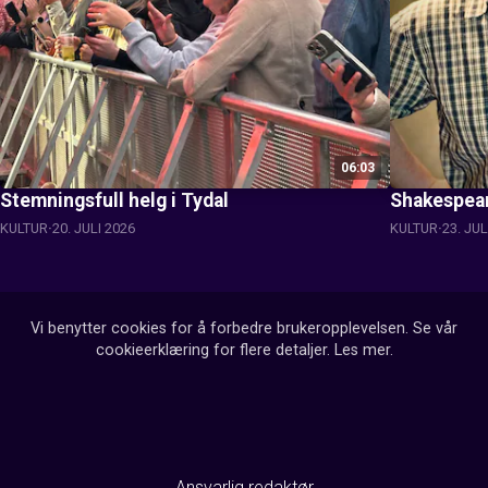
06:03
Stemningsfull helg i Tydal
Shakespear
KULTUR
20. JULI 2026
KULTUR
23. JUL
Vi benytter cookies for å forbedre brukeropplevelsen. Se vår
cookieerklæring for flere detaljer.
Les mer
.
Ansvarlig redaktør