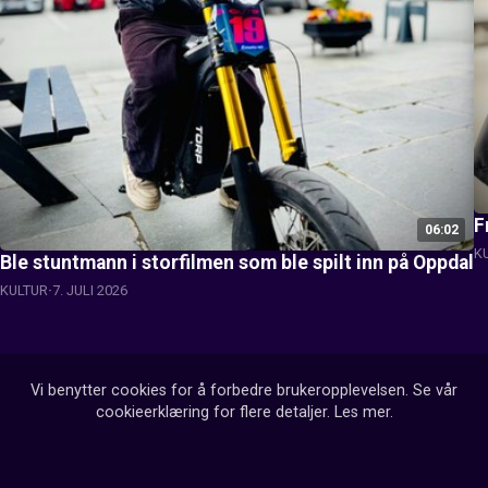
F
06:02
K
Ble stuntmann i storfilmen som ble spilt inn på Oppdal
KULTUR
7. JULI 2026
Vi benytter cookies for å forbedre brukeropplevelsen. Se vår
cookieerklæring for flere detaljer.
Les mer
.