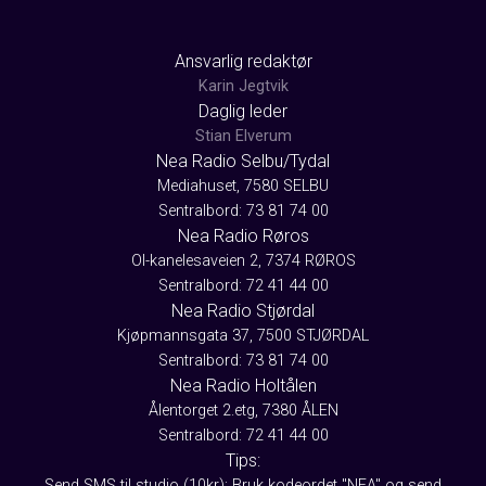
Ansvarlig redaktør
Karin Jegtvik
Daglig leder
Stian Elverum
Nea Radio Selbu/Tydal
Mediahuset, 7580 SELBU
Sentralbord: 73 81 74 00
Nea Radio Røros
Ol-kanelesaveien 2, 7374 RØROS
Sentralbord: 72 41 44 00
Nea Radio Stjørdal
Kjøpmannsgata 37, 7500 STJØRDAL
Sentralbord: 73 81 74 00
Nea Radio Holtålen
Ålentorget 2.etg, 7380 ÅLEN
Sentralbord: 72 41 44 00
Tips:
Send SMS til studio (10kr): Bruk kodeordet "NEA" og send