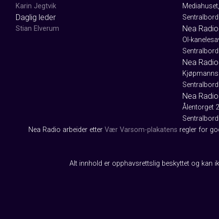
Karin Jegtvik
Mediahuset
Daglig leder
Sentralbord
Nea Radio
Stian Elverum
Ol-kaneles
Sentralbord
Nea Radio 
Kjøpmanns
Sentralbord
Nea Radio
Ålentorget 
Sentralbord
Nea Radio arbeider etter
Vær Varsom-plakatens
regler for g
Alt innhold er opphavsrettslig beskyttet og kan ik