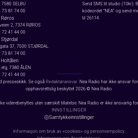
, 7580 SELBU
Send SMS til studio (10kr): 
: 73 81 74 00
kodeordet "NEA" og send me
 Røros
til 26114.
aveien 2, 7374 RØROS
: 72 41 44 00
Stjørdal
gata 37, 7500 STJØRDAL
: 73 81 74 00
 Holtålen
2.etg, 7380 ÅLEN
: 72 41 44 00
od presseskikk. Se også
Redaktøransvar
. Nea Radio har ikke ansvar for 
opphavsrettslig beskyttet 2026 © Nea Radio.
ke viderebenyttes uten særskilt tillatelse. Nea Radio er ikke ansvarlig fo
INNSTILLINGER
Samtykkeinnstillinger
Informasjon om bruk av «cookies» og personvernpolicy.