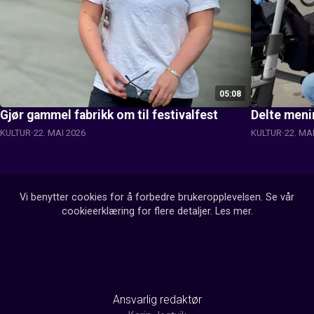
05:08
Gjør gammel fabrikk om til festivalfest
Delte menin
KULTUR
22. MAI 2026
KULTUR
22. MA
Vi benytter cookies for å forbedre brukeropplevelsen. Se vår
cookieerklæring for flere detaljer.
Les mer
.
Ansvarlig redaktør