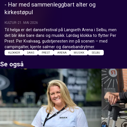
- Har med sammenleggbart alter og
kirkestøpul
KULTUR
21. MAI 2026
Til helga er det dansefestival på Langseth Arena i Selbu, men 
det blir ikke bare dans og musikk. Lørdag klokka to flytter Per 
Prest. Per Kvalvaag, gudstjenesten inn på scenen – med 
campingalter, kjente salmer og dansebandrytmer.
KLOKKER
DANS
PREST
ARENA
MUSIKK
SELBU
Se også