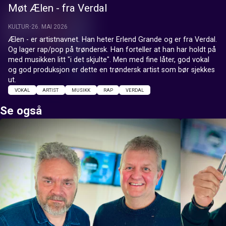
Møt Ælen - fra Verdal
KULTUR
26. MAI 2026
Ælen - er artistnavnet. Han heter Erlend Grande og er fra Verdal. 
Og lager rap/pop på trøndersk. Han forteller at han har holdt på 
med musikken litt "i det skjulte". Men med fine låter, god vokal 
og god produksjon er dette en trøndersk artist som bør sjekkes 
ut.
VOKAL
ARTIST
MUSIKK
RAP
VERDAL
Se også