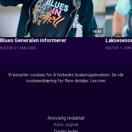
16:43
Blues Generalen informerer
Lakseseson
KULTUR
27. MAI 2026
KULTUR
1. JUNI
Vi benytter cookies for å forbedre brukeropplevelsen. Se vår
cookieerklæring for flere detaljer.
Les mer
.
Ansvarlig redaktør
Karin Jegtvik
Daglig leder