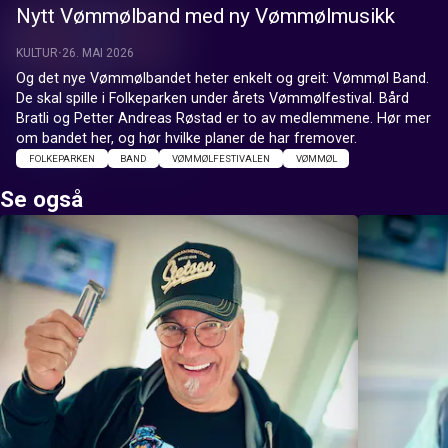
Nytt Vømmølband med ny Vømmølmusikk
KULTUR
26. MAI 2026
Og det nye Vømmølbandet heter enkelt og greit: Vømmøl Band. 
De skal spille i Folkeparken under årets Vømmølfestival. Bård 
Bratli og Petter Andreas Røstad er to av medlemmene. Hør mer 
om bandet her, og hør hvilke planer de har fremover.
FOLKEPARKEN
BAND
VØMMØLFESTIVALEN
VØMMØL
Se også