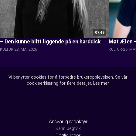
07:49
– Den kunne blitt liggende på en harddisk
Møt Ælen -
KULTUR
23. MAI 2026
KULTUR
26. MA
Vi benytter cookies for å forbedre brukeropplevelsen. Se vår
cookieerklæring for flere detaljer.
Les mer
.
Ansvarlig redaktør
Karin Jegtvik
Daglig leder