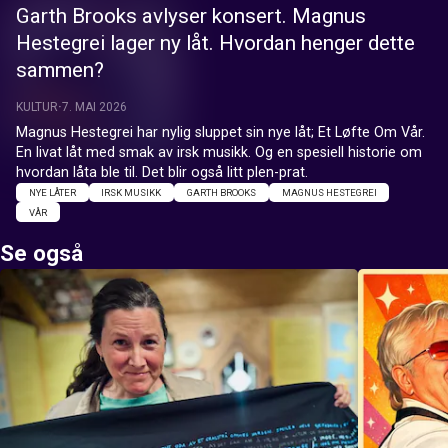
Garth Brooks avlyser konsert. Magnus
Hestegrei lager ny låt. Hvordan henger dette
sammen?
KULTUR
7. MAI 2026
Magnus Hestegrei har nylig sluppet sin nye låt; Et Løfte Om Vår. 
En livat låt med smak av irsk musikk. Og en spesiell historie om 
hvordan låta ble til. Det blir også litt plen-prat.
NYE LÅTER
IRSK MUSIKK
GARTH BROOKS
MAGNUS HESTEGREI
VÅR
Se også