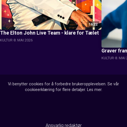
16:22
The Elton John Live Team - klare for Tælet
KULTUR
8. MAI 2026
Graver fram
KULTUR
8. MAI
Vi benytter cookies for å forbedre brukeropplevelsen. Se vår
cookieerklæring for flere detaljer.
Les mer
.
Ansvarlig redaktør