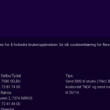
es for å forbedre brukeropplevelsen. Se vår cookieerklæring for flere 
 Selbu/Tydal
Tips:
, 7580 SELBU
Send SMS til studio (10kr): 
: 73 81 74 00
kodeordet "NEA" og send me
 Røros
til 26114.
aveien 2, 7374 RØROS
: 72 41 44 00
Stjørdal