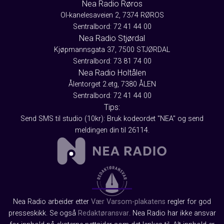
Nea Radio Røros
Ol-kanelesaveien 2, 7374 RØROS
Sentralbord: 72 41 44 00
Nea Radio Stjørdal
Kjøpmannsgata 37, 7500 STJØRDAL
Sentralbord: 73 81 74 00
Nea Radio Holtålen
Ålentorget 2.etg, 7380 ÅLEN
Sentralbord: 72 41 44 00
Tips:
Send SMS til studio (10kr): Bruk kodeordet "NEA" og send
meldingen din til 26114.
Nea Radio arbeider etter
Vær Varsom-plakatens
regler for god
presseskikk. Se også
Redaktøransvar
. Nea Radio har ikke ansvar