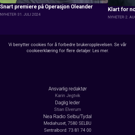
Snart premiere på Operasjon Oleander
Klart for n
NYHETER
31. JULI 2024
NYHETER
2. A
Vi benytter cookies for å forbedre brukeropplevelsen. Se vår
cookieerklæring for flere detaljer.
Les mer
.
Ansvarlig redaktør
Karin Jegtvik
Daglig leder
Stian Elverum
Nea Radio Selbu/Tydal
Mediahuset, 7580 SELBU
Sentralbord: 73 81 74 00