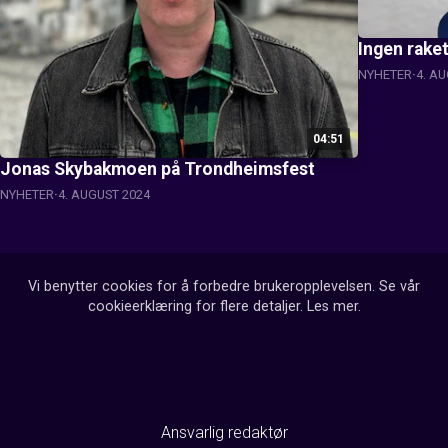
Ingen rake
NYHETER
4. A
04:51
Jonas Skybakmoen på Trondheimsfest
NYHETER
4. AUGUST 2024
Vi benytter cookies for å forbedre brukeropplevelsen. Se vår
cookieerklæring for flere detaljer.
Les mer
.
Ansvarlig redaktør