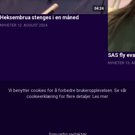
04:24
Heksembrua stenges i en måned
NYHETER
12. AUGUST 2024
SAS fly ev
NYHETER
13. 
Vi benytter cookies for å forbedre brukeropplevelsen. Se vår
cookieerklæring for flere detaljer.
Les mer
.
Ansvarlig redaktør