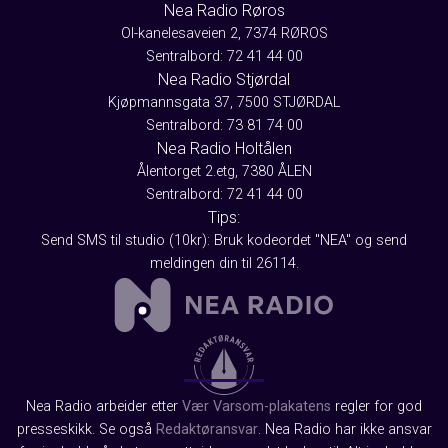
Nea Radio Røros
Ol-kanelesaveien 2, 7374 RØROS
Sentralbord: 72 41 44 00
Nea Radio Stjørdal
Kjøpmannsgata 37, 7500 STJØRDAL
Sentralbord: 73 81 74 00
Nea Radio Holtålen
Ålentorget 2.etg, 7380 ÅLEN
Sentralbord: 72 41 44 00
Tips:
Send SMS til studio (10kr): Bruk kodeordet "NEA" og send
meldingen din til 26114.
Nea Radio arbeider etter
Vær Varsom-plakatens
regler for god
presseskikk. Se også
Redaktøransvar
. Nea Radio har ikke ansvar