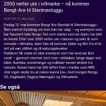
2000 netter ute i villmarka – nå kommer
Bengt-Are til Stentrøstuggu
NYHETER
10. MAI 2026
Fredag 15. mai kommer Bengt-Are Barstad til Stentrøstuggu i 
Ålen med et foredrag om livet han har valgt – og eventyret som 
har fascinert hele Norge. Det som startet som en drøm, har blitt 
en livsstil. Etter over 2000 netter ute i naturen og seks år som 
nomade i villmarka, deler han nå historier, bilder og film fra et liv 
tett på vær, stillhet og rå naturopplevelser.

Publikum får møte en ekte eventyrer som har levd ute året 
rundt – gjennom stormer som river i teltduken, lange dager ved 
bålet, fluefiske, kveitefangst og måltider hentet direkte fra 
naturen. Reisen hans har blitt løftet fram i medier som NRK 
«Der ingen skulle tru at nokon kunne bu», God morgen Norge, 
VG, Dagbladet, Dagens Næringsliv og Villmarksliv.
Se også