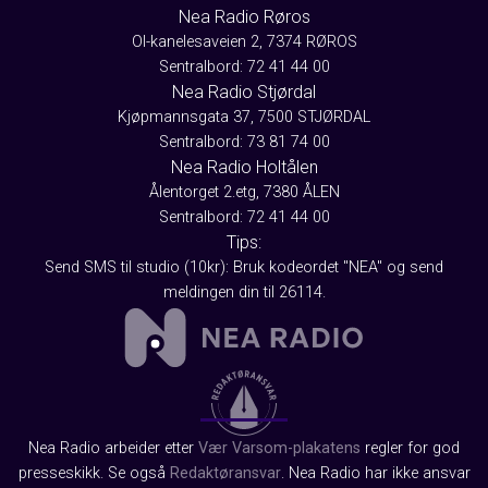
Nea Radio Røros
Ol-kanelesaveien 2, 7374 RØROS
Sentralbord: 72 41 44 00
Nea Radio Stjørdal
Kjøpmannsgata 37, 7500 STJØRDAL
Sentralbord: 73 81 74 00
Nea Radio Holtålen
Ålentorget 2.etg, 7380 ÅLEN
Sentralbord: 72 41 44 00
Tips:
Send SMS til studio (10kr): Bruk kodeordet "NEA" og send
meldingen din til 26114.
Nea Radio arbeider etter
Vær Varsom-plakatens
regler for god
presseskikk. Se også
Redaktøransvar
. Nea Radio har ikke ansvar