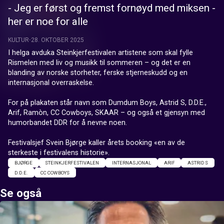
- Jeg er først og fremst fornøyd med miksen -
her er noe for alle
KULTUR
28. OKTOBER 2025
I helga avduka Steinkjerfestivalen artistene som skal fylle 
Rismelen med liv og musikk til sommeren – og det er en 
blanding av norske storheter, ferske stjerneskudd og en 
internasjonal overraskelse.

For på plakaten står navn som Dumdum Boys, Astrid S, D.D.E., 
Arif, Ramòn, CC Cowboys, SKAAR – og også et gjensyn med 
humorbandet DDR for å nevne noen.

Festivalsjef Svein Bjørge kaller årets booking «en av de 
sterkeste i festivalens historie».
BJØRGE
STEINKJERFESTIVALEN
INTERNASJONAL
ARIF
ASTRID S
D.D.E.
CC COWBOYS
Se også