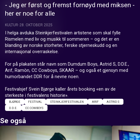
- Jeg er først og fremst fornøyd med miksen -
her er noe for alle
KULTUR
28. OKTOBER 2025
I helga avduka Steinkjerfestivalen artistene som skal fylle 
Rismelen med liv og musikk til sommeren – og det er en 
blanding av norske storheter, ferske stjerneskudd og en 
internasjonal overraskelse.

For på plakaten står navn som Dumdum Boys, Astrid S, D.D.E., 
Arif, Ramòn, CC Cowboys, SKAAR – og også et gjensyn med 
humorbandet DDR for å nevne noen.

Festivalsjef Svein Bjørge kaller årets booking «en av de 
sterkeste i festivalens historie».
BJØRGE
FESTIVAL
STEINKJERFESTIVALEN
ARIF
ASTRID S
D.D.E.
CC COWBOYS
Se også