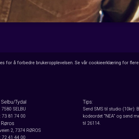
es for å forbedre brukeropplevelsen. Se vår cookieerklæring for flere 
 Selbu/Tydal
Tips:
, 7580 SELBU
Send SMS til studio (10kr): 
: 73 81 74 00
kodeordet "NEA" og send me
 Røros
til 26114.
aveien 2, 7374 RØROS
: 72 41 44 00