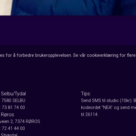
es for å forbedre brukeropplevelsen. Se vår cookieerklæring for flere 
 Selbu/Tydal
Tips:
, 7580 SELBU
Send SMS til studio (10kr): 
: 73 81 74 00
kodeordet "NEA" og send me
 Røros
til 26114.
aveien 2, 7374 RØROS
: 72 41 44 00
Stjørdal