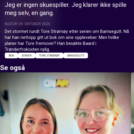
Jeg er ingen skuespiller. Jeg klarer ikke spille
meg selv, en gang.
KULTUR
29. OKTOBER 2025
Det stormet rundt Tore Strømøy etter serien om Bamsegutt. Nå 
har han nettopp gitt ut bok om sine opplevelser. Men hvilke 
planer har Tore fremover? Han besøkte Baard i 
Trønderfrokosten nylig.
BOK
SERIER
TORE STRØMØY
BAMSEGUTT
Se også