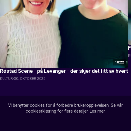
F
K
10:22
Røstad Scene - på Levanger - der skjer det litt av hvert
KULTUR
30. OKTOBER 2025
Vi benytter cookies for å forbedre brukeropplevelsen. Se vår
cookieerklæring for flere detaljer.
Les mer
.