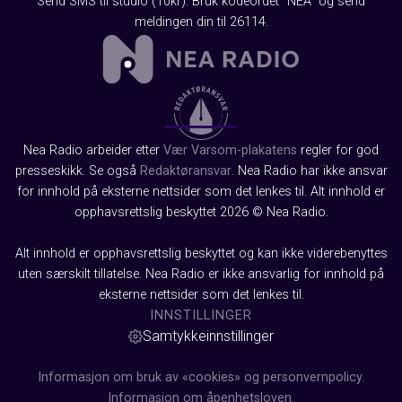
Send SMS til studio (10kr): Bruk kodeordet "NEA" og send
meldingen din til 26114.
Nea Radio arbeider etter
Vær Varsom-plakatens
regler for god
presseskikk. Se også
Redaktøransvar
. Nea Radio har ikke ansvar
for innhold på eksterne nettsider som det lenkes til. Alt innhold er
opphavsrettslig beskyttet 2026 © Nea Radio.
Alt innhold er opphavsrettslig beskyttet og kan ikke viderebenyttes
uten særskilt tillatelse. Nea Radio er ikke ansvarlig for innhold på
eksterne nettsider som det lenkes til.
INNSTILLINGER
Samtykkeinnstillinger
Informasjon om bruk av «cookies» og personvernpolicy.
Informasjon om åpenhetsloven.