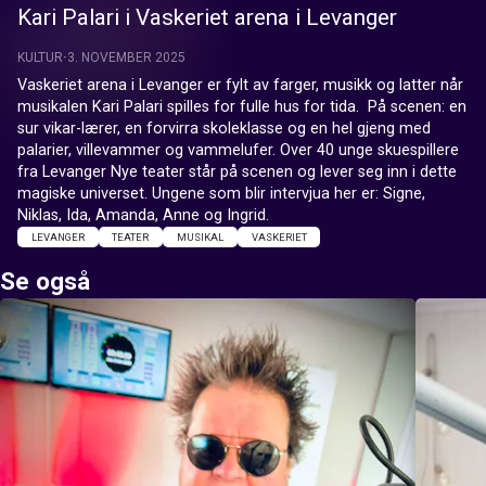
Kari Palari i Vaskeriet arena i Levanger
KULTUR
3. NOVEMBER 2025
Vaskeriet arena i Levanger er fylt av farger, musikk og latter når 
musikalen Kari Palari spilles for fulle hus for tida.  På scenen: en 
sur vikar-lærer, en forvirra skoleklasse og en hel gjeng med 
palarier, villevammer og vammelufer. Over 40 unge skuespillere 
fra Levanger Nye teater står på scenen og lever seg inn i dette 
magiske universet. Ungene som blir intervjua her er: Signe, 
Niklas, Ida, Amanda, Anne og Ingrid.
LEVANGER
TEATER
MUSIKAL
VASKERIET
Se også