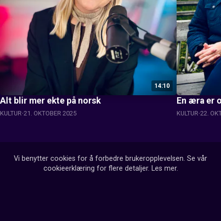
14:10
Alt blir mer ekte på norsk
En æra er o
KULTUR
21. OKTOBER 2025
KULTUR
22. OK
Vi benytter cookies for å forbedre brukeropplevelsen. Se vår
cookieerklæring for flere detaljer.
Les mer
.