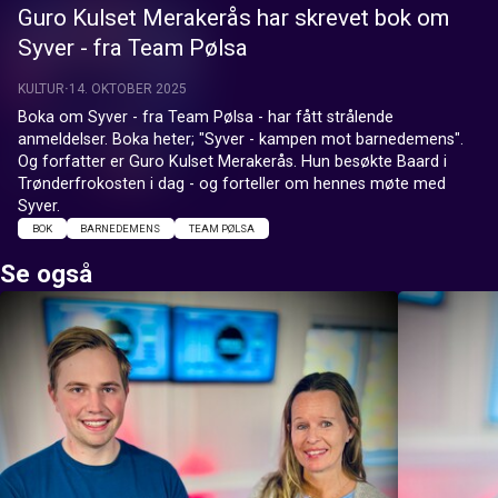
Guro Kulset Merakerås har skrevet bok om
Syver - fra Team Pølsa
KULTUR
14. OKTOBER 2025
Boka om Syver - fra Team Pølsa - har fått strålende 
anmeldelser. Boka heter; "Syver - kampen mot barnedemens". 
Og forfatter er Guro Kulset Merakerås. Hun besøkte Baard i 
Trønderfrokosten i dag - og forteller om hennes møte med 
Syver.
BOK
BARNEDEMENS
TEAM PØLSA
Se også