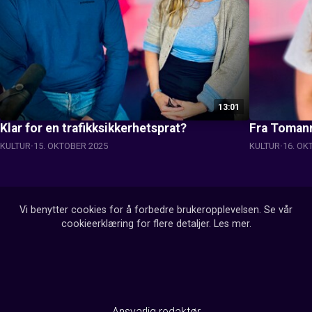
13:01
Klar for en trafikksikkerhetsprat?
Fra Tomann
KULTUR
15. OKTOBER 2025
KULTUR
16. OK
Vi benytter cookies for å forbedre brukeropplevelsen. Se vår
cookieerklæring for flere detaljer.
Les mer
.
Ansvarlig redaktør