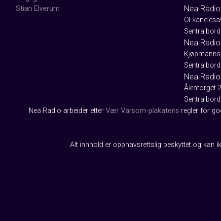
Nea Radio
Stian Elverum
Ol-kaneles
Sentralbord
Nea Radio 
Kjøpmanns
Sentralbord
Nea Radio
Ålentorget 
Sentralbord
Nea Radio arbeider etter
Vær Varsom-plakatens
regler for g
Alt innhold er opphavsrettslig beskyttet og kan ik