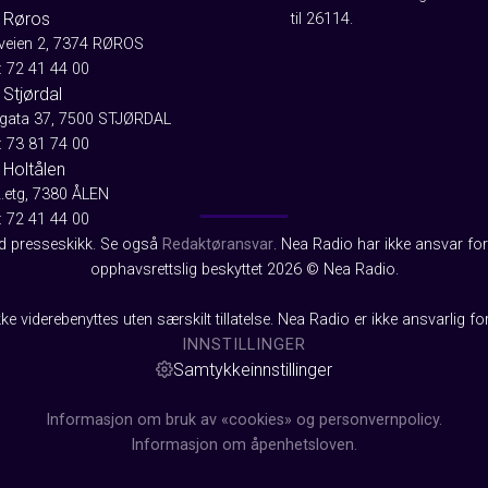
 Røros
til 26114.
aveien 2, 7374 RØROS
: 72 41 44 00
Stjørdal
gata 37, 7500 STJØRDAL
: 73 81 74 00
 Holtålen
2.etg, 7380 ÅLEN
: 72 41 44 00
od presseskikk. Se også
Redaktøransvar
. Nea Radio har ikke ansvar for 
opphavsrettslig beskyttet 2026 © Nea Radio.
ke viderebenyttes uten særskilt tillatelse. Nea Radio er ikke ansvarlig fo
INNSTILLINGER
Samtykkeinnstillinger
Informasjon om bruk av «cookies» og personvernpolicy.
Informasjon om åpenhetsloven.