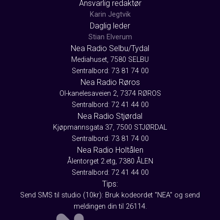
Ansvarlig redaktør
Karin Jegtvik
Daglig leder
Stian Elverum
Nea Radio Selbu/Tydal
Mediahuset, 7580 SELBU
Sentralbord: 73 81 74 00
Nea Radio Røros
Ol-kanelesaveien 2, 7374 RØROS
Sentralbord: 72 41 44 00
Nea Radio Stjørdal
Kjøpmannsgata 37, 7500 STJØRDAL
Sentralbord: 73 81 74 00
Nea Radio Holtålen
Ålentorget 2.etg, 7380 ÅLEN
Sentralbord: 72 41 44 00
Tips:
Send SMS til studio (10kr): Bruk kodeordet "NEA" og send
meldingen din til 26114.