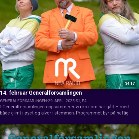
34:17
14. februar Generalforsamlingen
GENERALFORSAMLINGEN
29. APRIL 2025
S1, E4
I Generalforsamlingen oppsummerer vi uka som har gått – med 
både glimt i øyet og alvor i stemmen. Programmet byr på heftig 
debatt, hjertesukk og fanesaker, når aktuelle temaer blir tatt opp til 
diskusjon med humor, engasjement og skråblikk.