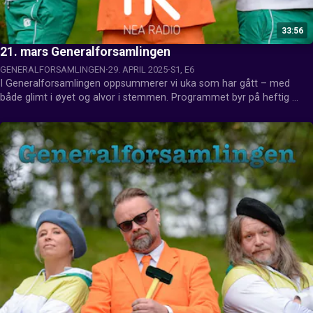
33:56
21. mars Generalforsamlingen
GENERALFORSAMLINGEN
29. APRIL 2025
S1, E6
I Generalforsamlingen oppsummerer vi uka som har gått – med 
både glimt i øyet og alvor i stemmen. Programmet byr på heftig 
debatt, hjertesukk og fanesaker, når aktuelle temaer blir tatt opp til 
diskusjon med humor, engasjement og skråblikk.