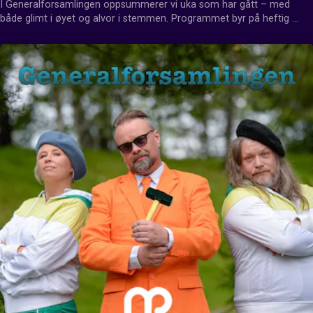
I Generalforsamlingen oppsummerer vi uka som har gått – med 
både glimt i øyet og alvor i stemmen. Programmet byr på heftig 
debatt, hjertesukk og fanesaker, når aktuelle temaer blir tatt opp til 
diskusjon med humor, engasjement og skråblikk.