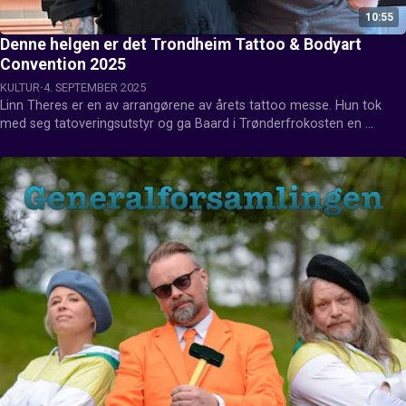
10:55
Denne helgen er det Trondheim Tattoo & Bodyart
Convention 2025
KULTUR
4. SEPTEMBER 2025
Linn Theres er en av arrangørene av årets tattoo messe. Hun tok 
med seg tatoveringsutstyr og ga Baard i Trønderfrokosten en 
tatovering på direktesendt radio. Hva kan du oppleve på årets 
Trondheim Tattoo & Bodyart Convention? Det får du vite her: