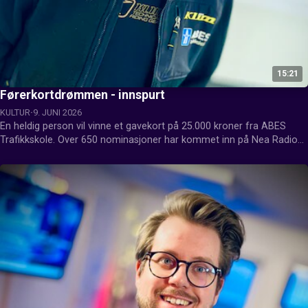
15:21
Førerkortdrømmen - innspurt
KULTUR
9. JUNI 2026
En heldig person vil vinne et gavekort på 25.000 kroner fra ABES 
Trafikkskole. Over 650 nominasjoner har kommet inn på Nea Radios 
Facebookside. Fredag 12.juni skal vinner kåres. Geir Hanssen er 
sjefen i ABES Trafikkskole, og her kan du høre mer om innspurten av 
konkurransen.