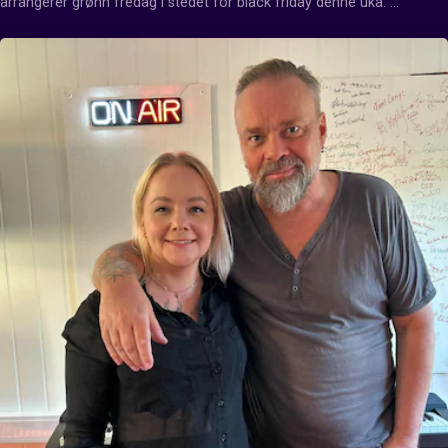
arrangerer grønn fredag i stedet for black friday denne uka. 
Arrangementet gjennomføres over hele landet og i Stjørdal for 
andre år på rad. Hør mer om hva dette er i inervjuet fra Nea Radios 
ettermiddagssending.