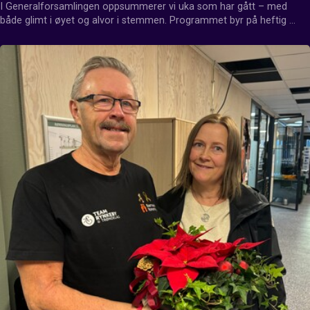
I Generalforsamlingen oppsummerer vi uka som har gått – med 
både glimt i øyet og alvor i stemmen. Programmet byr på heftig 
debatt, hjertesukk og fanesaker, når aktuelle temaer blir tatt opp til 
diskusjon med humor, engasjement og skråblikk.