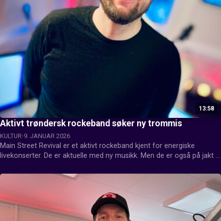
13:58
Aktivt trøndersk rockeband søker ny trommis
KULTUR
9. JANUAR 2026
Main Street Revival er et aktivt rockeband kjent for energiske 
livekonserter. De er aktuelle med ny musikk. Men de er også på jakt 
etter ny trommeslager. Vokalist og låtskriver Mats Haugskott kom på 
en fredagsprat på radioen.