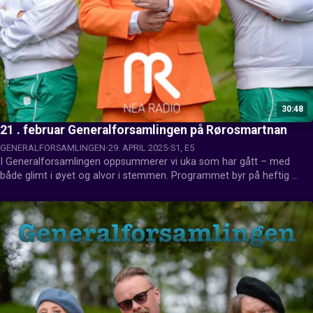
30:48
21 . februar Generalforsamlingen på Rørosmartnan
GENERALFORSAMLINGEN
29. APRIL 2025
S1, E5
I Generalforsamlingen oppsummerer vi uka som har gått – med 
både glimt i øyet og alvor i stemmen. Programmet byr på heftig 
debatt, hjertesukk og fanesaker, når aktuelle temaer blir tatt opp til 
diskusjon med humor, engasjement og skråblikk.