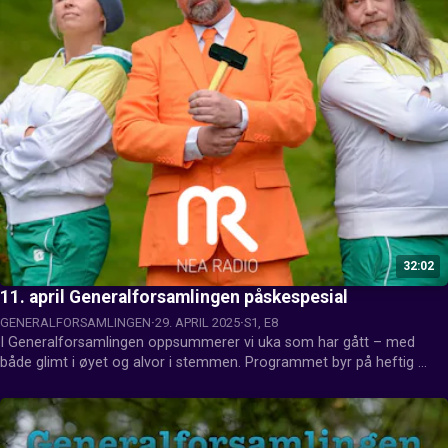
32:02
11. april Generalforsamlingen påskespesial
GENERALFORSAMLINGEN
29. APRIL 2025
S1, E8
I Generalforsamlingen oppsummerer vi uka som har gått – med 
både glimt i øyet og alvor i stemmen. Programmet byr på heftig 
debatt, hjertesukk og fanesaker, når aktuelle temaer blir tatt opp til 
diskusjon med humor, engasjement og skråblikk. Denne gangen har 
Hroar Wold Nordhaug gått inn som vara for Karin Jegtvik.