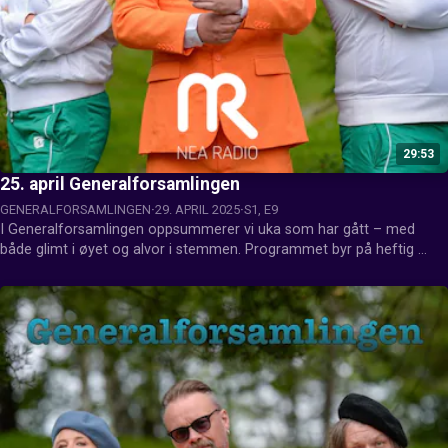
29:53
25. april Generalforsamlingen
GENERALFORSAMLINGEN
29. APRIL 2025
S1, E9
I Generalforsamlingen oppsummerer vi uka som har gått – med 
både glimt i øyet og alvor i stemmen. Programmet byr på heftig 
debatt, hjertesukk og fanesaker, når aktuelle temaer blir tatt opp til 
diskusjon med humor, engasjement og skråblikk. Denne gangen har 
Tommy Reinås i Venstre gått inn som vara for Baard Danielsen.