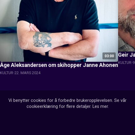
Geir J
03:00
KULTUR
9
Åge Aleksandersen om skihopper Janne Ahonen
KULTUR
22. MARS 2024
Vi benytter cookies for å forbedre brukeropplevelsen. Se vår
cookieerklæring for flere detaljer.
Les mer
.