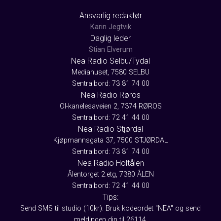
Ansvarlig redaktør
Karin Jegtvik
Daglig leder
Stian Elverum
Nea Radio Selbu/Tydal
Mediahuset, 7580 SELBU
Sentralbord: 73 81 74 00
Nea Radio Røros
Ol-kanelesaveien 2, 7374 RØROS
Sentralbord: 72 41 44 00
Nea Radio Stjørdal
Kjøpmannsgata 37, 7500 STJØRDAL
Sentralbord: 73 81 74 00
Nea Radio Holtålen
Ålentorget 2.etg, 7380 ÅLEN
Sentralbord: 72 41 44 00
Tips:
Send SMS til studio (10kr): Bruk kodeordet "NEA" og send
meldingen din til 26114.