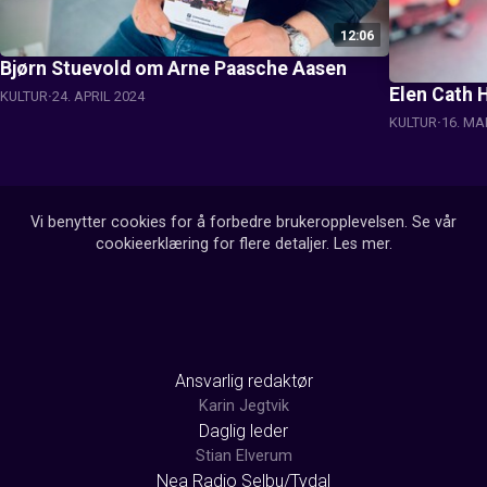
12:06
Bjørn Stuevold om Arne Paasche Aasen
Elen Cath 
KULTUR
24. APRIL 2024
KULTUR
16. MA
Vi benytter cookies for å forbedre brukeropplevelsen. Se vår
cookieerklæring for flere detaljer.
Les mer
.
Ansvarlig redaktør
Karin Jegtvik
Daglig leder
Stian Elverum
Nea Radio Selbu/Tydal