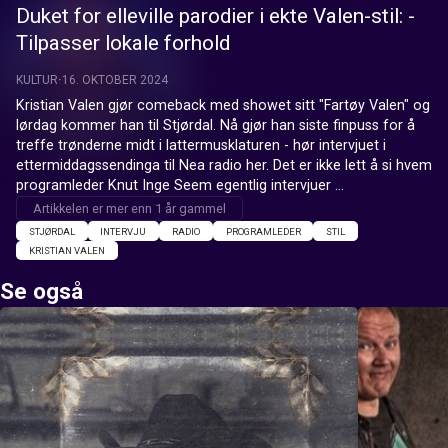
Duket for elleville parodier i ekte Valen-stil: -
Tilpasser lokale forhold
KULTUR
16. OKTOBER 2024
Kristian Valen gjør comeback med showet sitt "Fartøy Valen" og 
lørdag kommer han til Stjørdal. Nå gjør han siste finpuss for å 
treffe trønderne midt i lattermusklaturen - hør intervjuet i 
ettermiddagssendinga til Nea radio her. Det er ikke lett å si hvem 
programleder Knut Inge Seem egentlig intervjuer ...
Artikkelen er mer enn 1 år gammel
STJØRDAL
INTERVJU
RADIO
PROGRAMLEDER
STIL
KRISTIAN VALEN
Se også