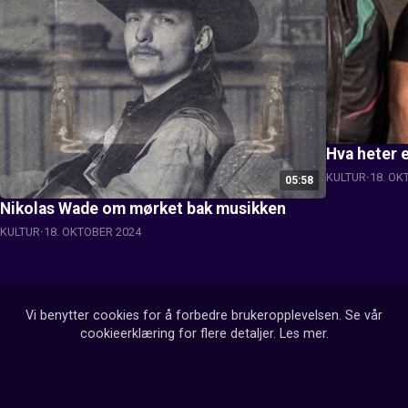
Hva heter 
KULTUR
18. OK
05:58
Nikolas Wade om mørket bak musikken
KULTUR
18. OKTOBER 2024
Vi benytter cookies for å forbedre brukeropplevelsen. Se vår
cookieerklæring for flere detaljer.
Les mer
.