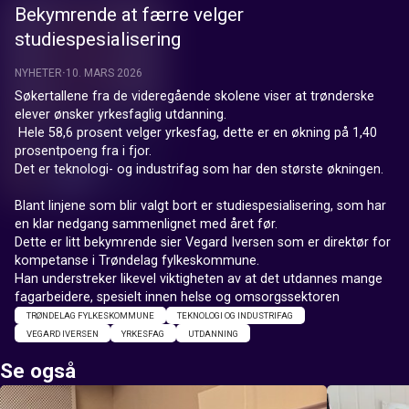
Bekymrende at færre velger
studiespesialisering
NYHETER
10. MARS 2026
Søkertallene fra de videregående skolene viser at trønderske 
elever ønsker yrkesfaglig utdanning.

 Hele 58,6 prosent velger yrkesfag, dette er en økning på 1,40 
prosentpoeng fra i fjor.

Det er teknologi- og industrifag som har den største økningen.

Blant linjene som blir valgt bort er studiespesialisering, som har 
en klar nedgang sammenlignet med året før.

Dette er litt bekymrende sier Vegard Iversen som er direktør for 
kompetanse i Trøndelag fylkeskommune.

Han understreker likevel viktigheten av at det utdannes mange 
fagarbeidere, spesielt innen helse og omsorgssektoren
TRØNDELAG FYLKESKOMMUNE
TEKNOLOGI OG INDUSTRIFAG
VEGARD IVERSEN
YRKESFAG
UTDANNING
Se også