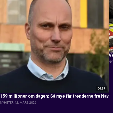
Ve
NY
04:37
159 millioner om dagen: Så mye får trønderne fra Nav
NYHETER
12. MARS 2026