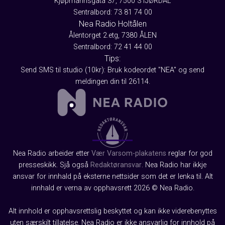
Kjøpmannsgata 37, 7500 STJØRDAL
Sentralbord: 73 81 74 00
Nea Radio Holtålen
Ålentorget 2.etg, 7380 ÅLEN
Sentralbord: 72 41 44 00
Tips:
Send SMS til studio (10kr): Bruk kodeordet "NEA" og send
meldingen din til 26114.
Nea Radio arbeider etter
Vær Varsom-plakatens
reglar for god
presseskikk. Sjå også
Redaktøransvar
. Nea Radio har ikkje
ansvar for innhald på eksterne nettsider som det er lenka til. Alt
innhald er verna av opphavsrett 2026 © Nea Radio.
Alt innhold er opphavsrettslig beskyttet og kan ikke viderebenyttes
uten særskilt tillatelse. Nea Radio er ikke ansvarlig for innhold på