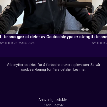
00:00
Lite snø gjør at deler av Gauldalsløypa er stengt
Lite snø
NYHETER
22. MARS 2026
NYHETER
Vi benytter cookies for å forbedre brukeropplevelsen. Se vår
cookieerklæring for flere detaljer.
Les mer
.
Ansvarlig redaktør
Karin Jegtvik