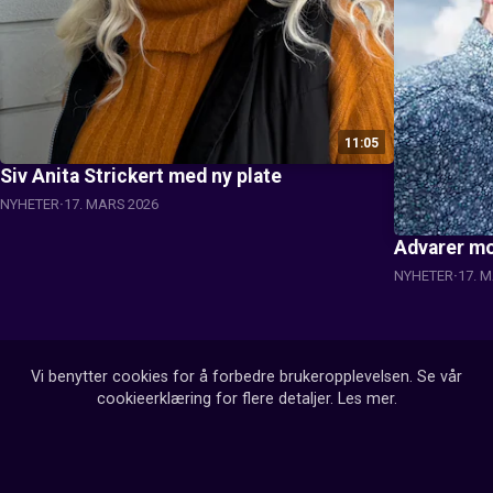
11:05
Siv Anita Strickert med ny plate
NYHETER
17. MARS 2026
Advarer mo
NYHETER
17. 
Vi benytter cookies for å forbedre brukeropplevelsen. Se vår
cookieerklæring for flere detaljer.
Les mer
.