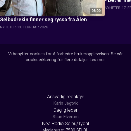
- Det er me
NYHETER
17. 
08:00
Selbudrekin finner seg ryssa fra Ålen
NYHETER
13. FEBRUAR 2026
Vi benytter cookies for å forbedre brukeropplevelsen. Se vår
cookieerklæring for flere detaljer.
Les mer
.
Ansvarlig redaktør
Karin Jegtvik
Daglig leder
Stian Elverum
Nea Radio Selbu/Tydal
Mediahuset, 7580 SELBU