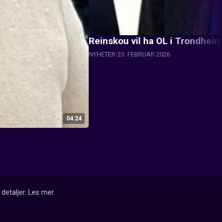
Reinskou vil ha OL i Trondhei
NYHETER
23. FEBRUAR 2026
04:24
detaljer.
Les mer
.