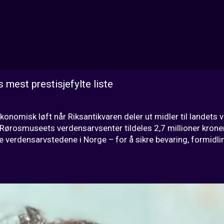
 mest prestisjefylte liste
nomisk løft når Riksantikvaren deler ut midler til landets ve
smuseets verdensarvsenter tildeles 2,7 millioner kroner. B
e verdensarvstedene i Norge – for å sikre bevaring, formidling