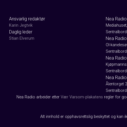
Ansvarlig redaktør
Nea Radio
Karin Jegtvik
Mediahuset
Daglig leder
Sentralbord
Nea Radio
Stian Elverum
Ol-kaneles
Sentralbord
Nea Radio 
Kjøpmanns
Sentralbord
Nea Radio
Ålentorget 
Sentralbord
Nea Radio arbeider etter
Vær Varsom-plakatens
regler for g
Alt innhold er opphavsrettslig beskyttet og kan ik