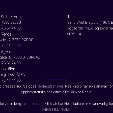
 Selbu/Tydal
Tips:
, 7580 SELBU
Send SMS til studio (10kr): 
: 73 81 74 00
kodeordet "NEA" og send me
 Røros
til 26114.
aveien 2, 7374 RØROS
: 72 41 44 00
Stjørdal
gata 37, 7500 STJØRDAL
: 73 81 74 00
 Holtålen
2.etg, 7380 ÅLEN
: 72 41 44 00
od presseskikk. Se også
Redaktøransvar
. Nea Radio har ikke ansvar for 
opphavsrettslig beskyttet 2026 © Nea Radio.
ke viderebenyttes uten særskilt tillatelse. Nea Radio er ikke ansvarlig fo
INNSTILLINGER