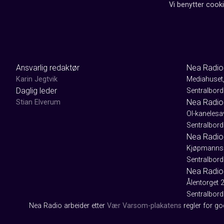
Vi benytter cooki
Ansvarlig redaktør
Nea Radio
Karin Jegtvik
Mediahuset
Daglig leder
Sentralbord
Nea Radio
Stian Elverum
Ol-kaneles
Sentralbord
Nea Radio 
Kjøpmanns
Sentralbord
Nea Radio
Ålentorget 
Sentralbord
Nea Radio arbeider etter
Vær Varsom-plakatens
regler for g