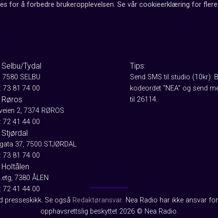
es for å forbedre brukeropplevelsen. Se vår cookieerklæring for flere 
 Selbu/Tydal
Tips:
, 7580 SELBU
Send SMS til studio (10kr): 
: 73 81 74 00
kodeordet "NEA" og send me
 Røros
til 26114.
aveien 2, 7374 RØROS
: 72 41 44 00
Stjørdal
gata 37, 7500 STJØRDAL
: 73 81 74 00
 Holtålen
2.etg, 7380 ÅLEN
: 72 41 44 00
od presseskikk. Se også
Redaktøransvar
. Nea Radio har ikke ansvar for 
opphavsrettslig beskyttet 2026 © Nea Radio.