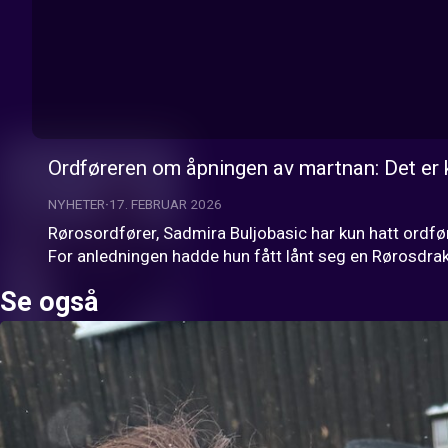
Ordføreren om åpningen av martnan: Det er k
NYHETER
17. FEBRUAR 2026
Rørosordfører, Sadmira Buljobasic har kun hatt ordfø
For anledningen hadde hun fått lånt seg en Rørosdrak
Se også