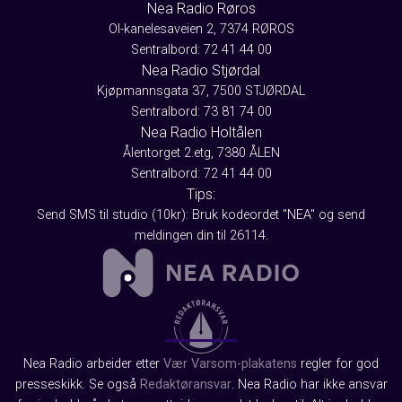
Nea Radio Røros
Ol-kanelesaveien 2, 7374 RØROS
Sentralbord: 72 41 44 00
Nea Radio Stjørdal
Kjøpmannsgata 37, 7500 STJØRDAL
Sentralbord: 73 81 74 00
Nea Radio Holtålen
Ålentorget 2.etg, 7380 ÅLEN
Sentralbord: 72 41 44 00
Tips:
Send SMS til studio (10kr): Bruk kodeordet "NEA" og send
meldingen din til 26114.
Nea Radio arbeider etter
Vær Varsom-plakatens
regler for god
presseskikk. Se også
Redaktøransvar
. Nea Radio har ikke ansvar