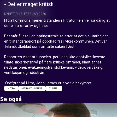
- Det er meget kritisk
NYHETER
17. FEBRUAR 2026
Hitra kommune mener tilstanden i Hitratunnelen er så dårlig at 
det er fare for liv og helse. 

Det står å lese i en høringsuttalelse etter at det ble utarbeidet 
en tilstandsrapport på oppdrag fra Fylkeskommunen. Det var 
Teknisk Ukeblad som omtalte saken først

Rapporten viser at tunnelen  per i dag ikke oppfyller  laveste 
tillate sikkerhetsnivå på flere kritiske områder, blant annet 
nødstasjoner, evakueringslys, slokkevann, videoovervåking, 
ventilasjon og nødstrøm.

 Ordfører på Hitra, John Lernes er alvorlig bekymret.
HITRA
HITRA KOMMUNE
TUNNEL
Se også