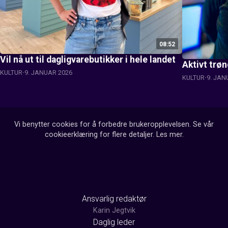
08:52
Vil nå ut til dagligvarebutikker i hele landet
Aktivt trø
KULTUR
9. JANUAR 2026
KULTUR
9. JAN
Vi benytter cookies for å forbedre brukeropplevelsen. Se vår
cookieerklæring for flere detaljer.
Les mer
.
Ansvarlig redaktør
Karin Jegtvik
Daglig leder