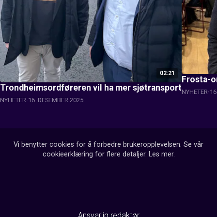
02:21
Frosta-o
Trondheimsordføreren vil ha mer sjøtransport
NYHETER
16
NYHETER
16. DESEMBER 2025
Vi benytter cookies for å forbedre brukeropplevelsen. Se vår
cookieerklæring for flere detaljer.
Les mer
.
Ansvarlig redaktør