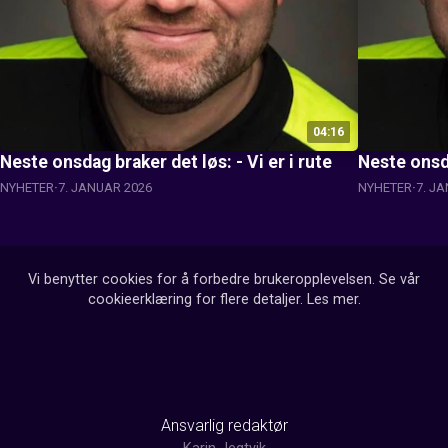
04:16
Neste onsdag braker det løs: - Vi er i rute
Neste onsda
NYHETER
7. JANUAR 2026
NYHETER
7. J
Vi benytter cookies for å forbedre brukeropplevelsen. Se vår
cookieerklæring for flere detaljer.
Les mer
.
Ansvarlig redaktør