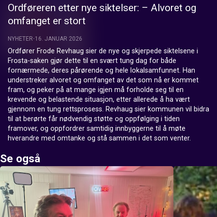
Ordføreren etter nye siktelser: – Alvoret og
omfanget er stort
NYHETER
16. JANUAR 2026
Ordfører Frode Revhaug sier de nye og skjerpede siktelsene i 
Frosta-saken gjør dette til en svært tung dag for både 
fornærmede, deres pårørende og hele lokalsamfunnet. Han 
understreker alvoret og omfanget av det som nå er kommet 
fram, og peker på at mange igjen må forholde seg til en 
krevende og belastende situasjon, etter allerede å ha vært 
gjennom en tung rettsprosess. Revhaug sier kommunen vil bidra 
til at berørte får nødvendig støtte og oppfølging i tiden 
framover, og oppfordrer samtidig innbyggerne til å møte 
hverandre med omtanke og stå sammen i det som venter.
Se også