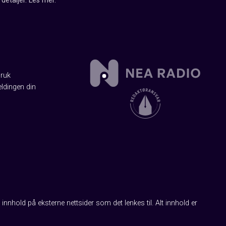
detaljer.
Les mer
.
Bruk
ldingen din
innhold på eksterne nettsider som det lenkes til. Alt innhold er