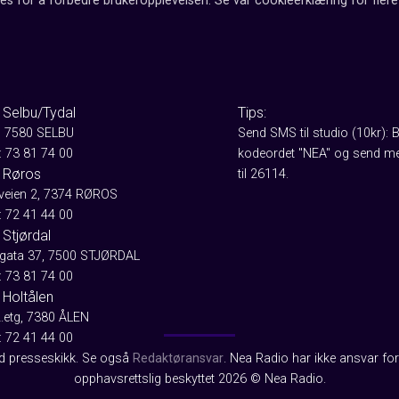
es for å forbedre brukeropplevelsen. Se vår cookieerklæring for flere 
 Selbu/Tydal
Tips:
, 7580 SELBU
Send SMS til studio (10kr): 
: 73 81 74 00
kodeordet "NEA" og send me
 Røros
til 26114.
aveien 2, 7374 RØROS
: 72 41 44 00
Stjørdal
gata 37, 7500 STJØRDAL
: 73 81 74 00
 Holtålen
2.etg, 7380 ÅLEN
: 72 41 44 00
od presseskikk. Se også
Redaktøransvar
. Nea Radio har ikke ansvar for 
opphavsrettslig beskyttet 2026 © Nea Radio.