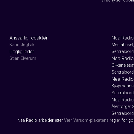
Vi benytter cooki
Ansvarlig redaktør
Nea Radio
Karin Jegtvik
Mediahuset
Daglig leder
Sentralbord
Nea Radio
Stian Elverum
Ol-kaneles
Sentralbord
Nea Radio 
Kjøpmanns
Sentralbord
Nea Radio
Ålentorget 
Sentralbord
Nea Radio arbeider etter
Vær Varsom-plakatens
regler for g