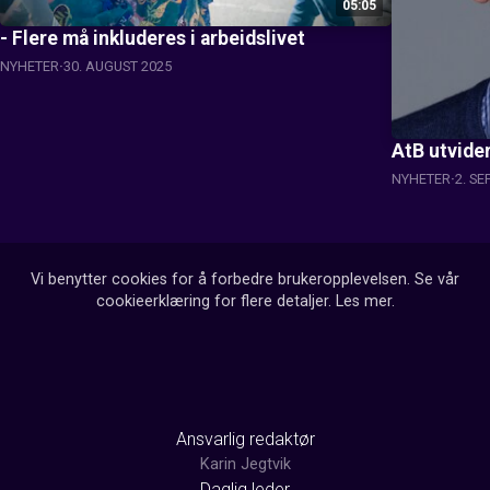
05:05
- Flere må inkluderes i arbeidslivet
NYHETER
30. AUGUST 2025
AtB utvide
NYHETER
2. S
Vi benytter cookies for å forbedre brukeropplevelsen. Se vår
cookieerklæring for flere detaljer.
Les mer
.
Ansvarlig redaktør
Karin Jegtvik
Daglig leder