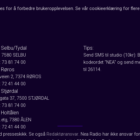
es for å forbedre brukeropplevelsen. Se vår cookieerklæring for flere 
 Selbu/Tydal
Tips:
, 7580 SELBU
Send SMS til studio (10kr): 
: 73 81 74 00
kodeordet "NEA" og send me
 Røros
til 26114.
aveien 2, 7374 RØROS
: 72 41 44 00
Stjørdal
gata 37, 7500 STJØRDAL
: 73 81 74 00
 Holtålen
2.etg, 7380 ÅLEN
: 72 41 44 00
od presseskikk. Se også
Redaktøransvar
. Nea Radio har ikke ansvar for 