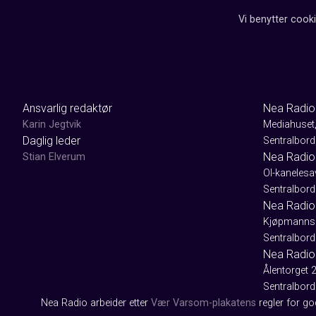
Vi benytter cooki
Ansvarlig redaktør
Nea Radio
Karin Jegtvik
Mediahuset
Daglig leder
Sentralbord
Nea Radio
Stian Elverum
Ol-kaneles
Sentralbord
Nea Radio 
Kjøpmanns
Sentralbord
Nea Radio
Ålentorget 
Sentralbord
Nea Radio arbeider etter
Vær Varsom-plakatens
regler for g