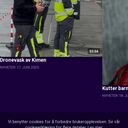
03:04
Dronevask av Kimen
NYHETER
17. JUNI 2025
Kutter barn
NYHETER
18. J
Vi benytter cookies for å forbedre brukeropplevelsen. Se vår
cookieerklæring for flere detaljer.
Les mer
.